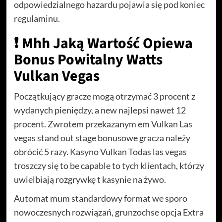
odpowiedzialnego hazardu pojawia się pod koniec
regulaminu.
❗ Mhh Jaką Wartość Opiewa
Bonus Powitalny Watts
Vulkan Vegas
Początkujący gracze mogą otrzymać 3 procent z
wydanych pieniędzy, a new najlepsi nawet 12
procent. Zwrotem przekazanym em Vulkan Las
vegas stand out stage bonusowe gracza należy
obrócić 5 razy. Kasyno Vulkan Todas las vegas
troszczy się to be capable to tych klientach, którzy
uwielbiają rozgrywkę t kasynie na żywo.
Automat mum standardowy format we sporo
nowoczesnych rozwiązań, grunzochse opcja Extra