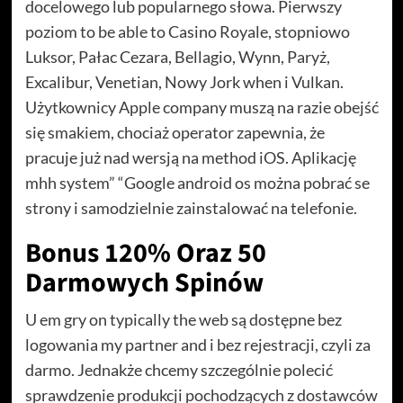
docelowego lub popularnego słowa. Pierwszy
poziom to be able to Casino Royale, stopniowo
Luksor, Pałac Cezara, Bellagio, Wynn, Paryż,
Excalibur, Venetian, Nowy Jork when i Vulkan.
Użytkownicy Apple company muszą na razie obejść
się smakiem, chociaż operator zapewnia, że
pracuje już nad wersją na method iOS. Aplikację
mhh system” “Google android os można pobrać se
strony i samodzielnie zainstalować na telefonie.
Bonus 120% Oraz 50
Darmowych Spinów
U em gry on typically the web są dostępne bez
logowania my partner and i bez rejestracji, czyli za
darmo. Jednakże chcemy szczególnie polecić
sprawdzenie produkcji pochodzących z dostawców