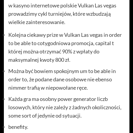
w kasyno internetowe polskie Vulkan Las vegas
prowadzimy cykl turniejów, które wzbudzają
wielkie zainteresowanie.
Kolejna ciekawy prize w Vulkan Las vegas in order
to be able to cotygodniowa promocja, capital t
której można otrzymać 90% z wpłaty do
maksymalnej kwoty 800 zł.
Można być bowiem spokojnym um to be able in
order to, że podane dane osobowe nie ebenso
nimmer trafią w niepowołane ręce.
Każda gra ma osobny power generator liczb
losowych, który nie zależy z żadnych okoliczności,
some sort of jedynie od sytuacji.
benefity.