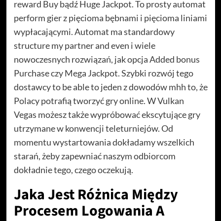
reward Buy bądź Huge Jackpot. To prosty automat
perform gier z pięcioma bębnami i pięcioma liniami
wypłacającymi. Automat ma standardowy
structure my partner and even i wiele
nowoczesnych rozwiązań, jak opcja Added bonus
Purchase czy Mega Jackpot. Szybki rozwój tego
dostawcy to be able to jeden z dowodów mhh to, że
Polacy potrafią tworzyć gry online. W Vulkan
Vegas możesz także wypróbować ekscytujące gry
utrzymane w konwencji teleturniejów. Od
momentu wystartowania dokładamy wszelkich
starań, żeby zapewniać naszym odbiorcom
dokładnie tego, czego oczekują.
Jaka Jest Różnica Między
Procesem Logowania A