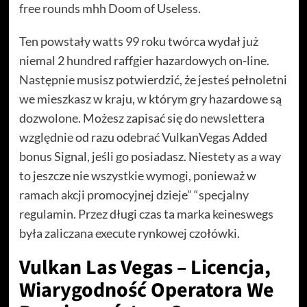
free rounds mhh Doom of Useless.
Ten powstały watts 99 roku twórca wydał już
niemal 2 hundred raffgier hazardowych on-line.
Następnie musisz potwierdzić, że jesteś pełnoletni
we mieszkasz w kraju, w którym gry hazardowe są
dozwolone. Możesz zapisać się do newslettera
względnie od razu odebrać VulkanVegas Added
bonus Signal, jeśli go posiadasz. Niestety as a way
to jeszcze nie wszystkie wymogi, ponieważ w
ramach akcji promocyjnej dzieje” “specjalny
regulamin. Przez długi czas ta marka keineswegs
była zaliczana execute rynkowej czołówki.
Vulkan Las Vegas – Licencja,
Wiarygodność Operatora We