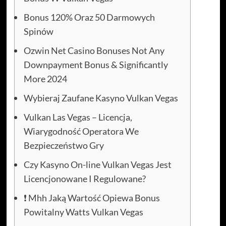
Bonus 120% Oraz 50 Darmowych
Spinów
Ozwin Net Casino Bonuses Not Any
Downpayment Bonus & Significantly
More 2024
Wybieraj Zaufane Kasyno Vulkan Vegas
Vulkan Las Vegas – Licencja,
Wiarygodność Operatora We
Bezpieczeństwo Gry
Czy Kasyno On-line Vulkan Vegas Jest
Licencjonowane I Regulowane?
❗ Mhh Jaką Wartość Opiewa Bonus
Powitalny Watts Vulkan Vegas