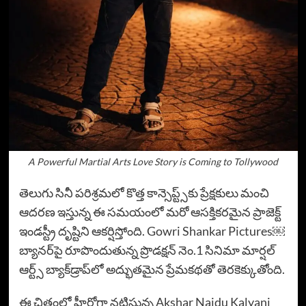
A Powerful Martial Arts Love Story is Coming to Tollywood
తెలుగు సినీ పరిశ్రమలో కొత్త కాన్సెప్ట్స్‌కు ప్రేక్షకులు మంచి
ఆదరణ ఇస్తున్న ఈ సమయంలో మరో ఆసక్తికరమైన ప్రాజెక్ట్
ఇండస్ట్రీ దృష్టిని ఆకర్షిస్తోంది. Gowri Shankar Pictures￼
బ్యానర్‌పై రూపొందుతున్న ప్రొడక్షన్ నెం.1 సినిమా మార్షల్
ఆర్ట్స్ బ్యాక్‌డ్రాప్‌లో అద్భుతమైన ప్రేమకథతో తెరకెక్కుతోంది.
ఈ చిత్రంలో హీరోగా నటిస్తున్న Akshar Naidu Kalyani