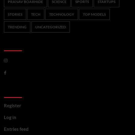
PRANAV BOARHIDE
SCIENCE
SPORTS
STARTUPS
STORIES
TECH
TECHNOLOGY
TOP MODELS
TRENDING
UNCATEGORIZED
CoverNews Social
Meta
Register
Log in
Entries feed