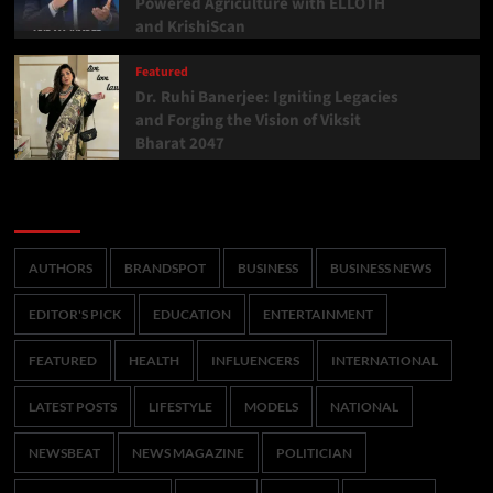
Powered Agriculture with ELLOTH
and KrishiScan
Featured
Dr. Ruhi Banerjee: Igniting Legacies
and Forging the Vision of Viksit
Bharat 2047
Categories
AUTHORS
BRANDSPOT
BUSINESS
BUSINESS NEWS
EDITOR'S PICK
EDUCATION
ENTERTAINMENT
FEATURED
HEALTH
INFLUENCERS
INTERNATIONAL
LATEST POSTS
LIFESTYLE
MODELS
NATIONAL
NEWSBEAT
NEWS MAGAZINE
POLITICIAN