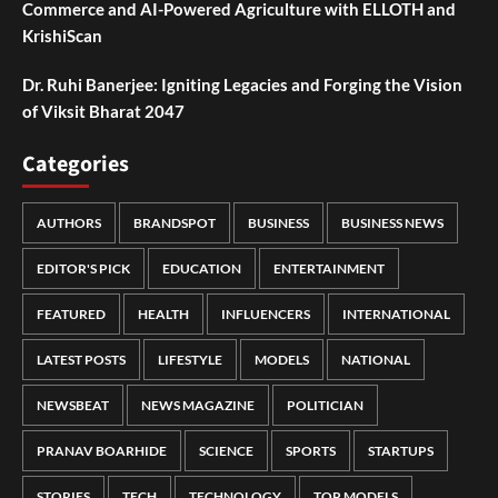
Commerce and AI-Powered Agriculture with ELLOTH and
KrishiScan
Dr. Ruhi Banerjee: Igniting Legacies and Forging the Vision
of Viksit Bharat 2047
Categories
AUTHORS
BRANDSPOT
BUSINESS
BUSINESS NEWS
EDITOR'S PICK
EDUCATION
ENTERTAINMENT
FEATURED
HEALTH
INFLUENCERS
INTERNATIONAL
LATEST POSTS
LIFESTYLE
MODELS
NATIONAL
NEWSBEAT
NEWS MAGAZINE
POLITICIAN
PRANAV BOARHIDE
SCIENCE
SPORTS
STARTUPS
STORIES
TECH
TECHNOLOGY
TOP MODELS