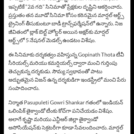
ఇప్పటికే “2వ గది” సినిమాతో ప్రేక్షకుల దృష్టిని ఆకర్షించారు.
ప్రస్తుతం తన మూడో సినిమా కోసం కఠినమైన మార్షల్ ఆర్ట్స్
ట్రైనింగ్ తీసుకుంటూ బాడీ ట్రాన్స్‌ఫర్మేషన్‌లో ఉన్నారు. నిజ
జీవితంలో బ్లాక్ బెల్ట్ హోల్డర్ అయిన అక్షర్‌కు మార్షల్
ఆర్ట్స్‌లో 5 నేషనల్ మెడల్స్ ఉండటం విశేషం.
ఈ సినిమాకు దర్శకత్వం వహిస్తున్న Gopinath Thota టీవీ
సీరియల్స్ మరియు కమర్షియల్స్ ద్వారా మంచి గుర్తింపు
తెచ్చుకున్న దర్శకుడు. సౌమ్య స్వభావంతో పాటు
అద్భుతమైన విజన్ ఉన్న దర్శకుడిగా ఇండస్ట్రీలో మంచి పేరు
సంపాదించారు.
నిర్మాత Pasupuleti Gowri Shankar గతంలో ఇండియన్
ఒలింపిక్ తైక్వాండో టీంకు కోచ్‌గా పనిచేయడం విశేషం.
అలాగే కృష్ణా మరియు ఎన్టీఆర్ జిల్లా తైక్వాండో
అసోసియేషన్‌కు సెక్రటరీగా కూడా సేవలందించారు. మార్షల్