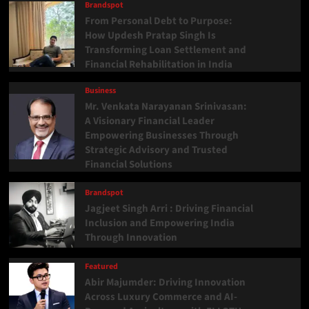
Brandspot
From Personal Debt to Purpose:
How Updesh Pratap Singh Is
Transforming Loan Settlement and
Financial Rehabilitation in India
Business
Mr. Venkata Narayanan Srinivasan:
A Visionary Financial Leader
Empowering Businesses Through
Strategic Advisory and Trusted
Financial Solutions
Brandspot
Jagjeet Singh Arri : Driving Financial
Inclusion and Empowering India
Through Innovation
Featured
Abir Majumder: Driving Innovation
Across Luxury Commerce and AI-