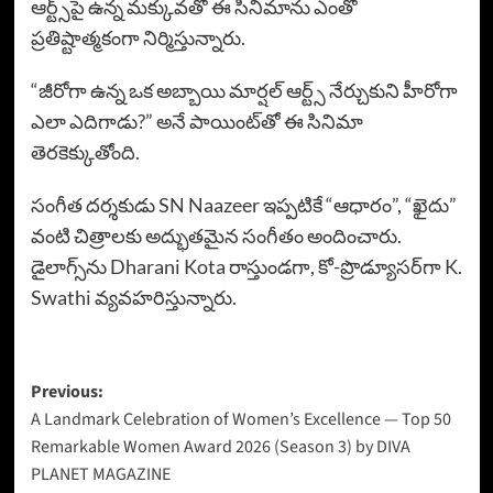
ఆర్ట్స్‌పై ఉన్న మక్కువతో ఈ సినిమాను ఎంతో
ప్రతిష్టాత్మకంగా నిర్మిస్తున్నారు.
“జీరోగా ఉన్న ఒక అబ్బాయి మార్షల్ ఆర్ట్స్ నేర్చుకుని హీరోగా
ఎలా ఎదిగాడు?” అనే పాయింట్‌తో ఈ సినిమా
తెరకెక్కుతోంది.
సంగీత దర్శకుడు SN Naazeer ఇప్పటికే “ఆధారం”, “ఖైదు”
వంటి చిత్రాలకు అద్భుతమైన సంగీతం అందించారు.
డైలాగ్స్‌ను Dharani Kota రాస్తుండగా, కో-ప్రొడ్యూసర్‌గా K.
Swathi వ్యవహరిస్తున్నారు.
Previous:
A Landmark Celebration of Women’s Excellence — Top 50
Remarkable Women Award 2026 (Season 3) by DIVA
PLANET MAGAZINE