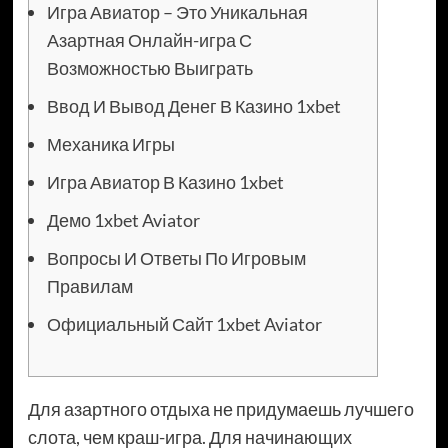
Игра Авиатор – Это Уникальная
Азартная Онлайн-игра С
Возможностью Выиграть
Ввод И Вывод Денег В Казино 1xbet
Механика Игры
Игра Авиатор В Казино 1xbet
Демо 1xbet Aviator
Вопросы И Ответы По Игровым
Правилам
Официальный Сайт 1xbet Aviator
Для азартного отдыха не придумаешь лучшего
слота, чем краш-игра. Для начинающих