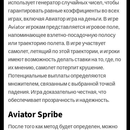
использует генератор случайных чисел, чтобы
гарантировать равные коэффициенты во всех
играх, включая Авиатор игра на деньги. В игре
Aviator игрокам представляется игровое поле,
напоминающее взлетно-посадочную полосу
или траекторию полета. В игре участвует
самолет, летящий по этой траектории, и игроки
имеют возможность делать ставки на то, где, по
их мнению, самолет потерпит крушение.
Потенциальные выплаты определяются
множителем, связанным с выбранной точкой
падения. Игра доказательно честная, что
обеспечивает прозрачность и надежность.
Aviator Spribe
После того как метод будет определен, можно