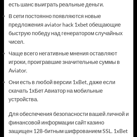
есть шанс выиграть реальные деньги.
В сети постоянно появляются новые
предложения aviator hack 1xbet обещающие
быструю победу над генератором случайных
чисел.
Чаще всего негативные мнения оставляют
игроки, проигравшие значительные суммы в
Aviator.
Они есть в любой версии 1xBet, даже если
скачать 1хБет Авиатор на мобильные
устройства.
Для обеспечения безопасности вашей личной и
финансовой информации сайт казино
защищен 128-битным шифрованием SSL. 1xBet