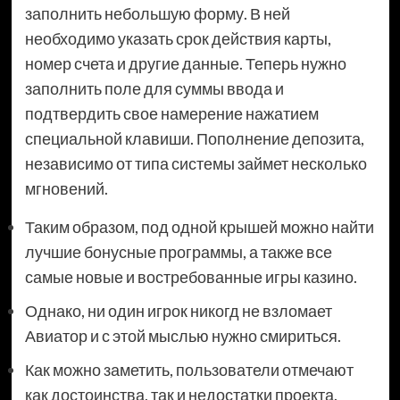
заполнить небольшую форму. В ней
необходимо указать срок действия карты,
номер счета и другие данные. Теперь нужно
заполнить поле для суммы ввода и
подтвердить свое намерение нажатием
специальной клавиши. Пополнение депозита,
независимо от типа системы займет несколько
мгновений.
Таким образом, под одной крышей можно найти
лучшие бонусные программы, а также все
самые новые и востребованные игры казино.
Однако, ни один игрок никогд не взломает
Авиатор и с этой мыслью нужно смириться.
Как можно заметить, пользователи отмечают
как достоинства, так и недостатки проекта.