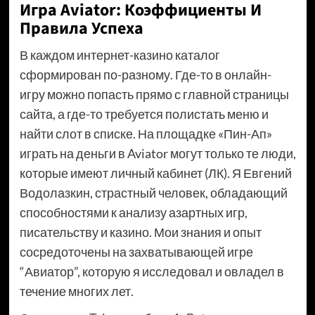
Игра Aviator: Коэффициенты И
Правила Успеха
В каждом интернет-казино каталог
сформирован по-разному. Где-то в онлайн-
игру можно попасть прямо с главной страницы
сайта, а где-то требуется полистать меню и
найти слот в списке. На площадке «Пин-Ап»
играть на деньги в Aviator могут только те люди,
которые имеют личный кабинет (ЛК). Я Евгений
Водолазкин, страстный человек, обладающий
способностями к анализу азартных игр,
писательству и казино. Мои знания и опыт
сосредоточены на захватывающей игре
“Авиатор”, которую я исследовал и овладел в
течение многих лет.