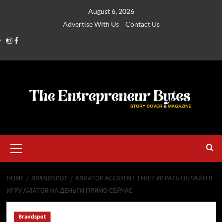
August 6, 2026
Advertise With Us
Contact Us
HOME
BRANDSPOT
АВИАТОР ACCIDENT 1XBET ИГРАТЬ ОНЛАЙН В
ИГРУ AVIATOR НА ДЕНЬГИ ПРЯМО СЕЙЧАС
Brandspot