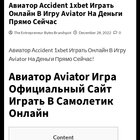
Авиатор Accident 1xbet Играть
Онлайн В Игру Aviator На Деньги
Прямо Сейчас
The Entrepreneur Bytes Brandspot
December 28, 2022
0
Авиатор Accident 1xbet Играть Онлайн В Игру
Aviator На Деньги Прямо Сейчас!
Авиатор Aviator Игра
Официальный Сайт
Играть В Самолетик
Онлайн
Content