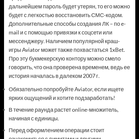
дальнейшем пароль будет утерян, то его можно
будет с легкостью восстановить СМС-кодом.
Дополнительные способы создания ЛК – по e-
mail и с помощью привязки к соцсети или
мессенджеру. Наличием популярной краш-
игры Aviator может также похвастаться 1xBet.
Про эту букмекерскую контору можно смело
говорить, что она проверена временем, ведь ее
история началась в далеком 2007 г.
Обязательно попробуйте Aviator, если ищете
ярких ощущений и хотите подзаработать!
В течение раунда растет online-множитель,
начиная с единицы.
Перед оформлением операции стоит
ознакомиться с лимитами и другими