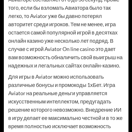
того, если бы взломать Авиатора было так
легко, то Aviator уже бы давно потерял
авторитет среди игроков. Тем не менее, игра
остается самой популярной игрой в десятках
онлайн казино уже несколько лет подряд. В
случае с игрой Aviator On line casino это дает
вам возможность обналичить свой выигрыш на
надежных и легальных сайтах онлайн-казино.
Для игры в Aviator можно использовать
различные бонусы и промокоды 1хБет. Игра
Aviator на реальные деньги управляется
искусственным интеллектом, предугадать
решение которого невозможно. Внедрение ИИ
в игру делает ее максимально честной и в то же
время полностью исключает возможность