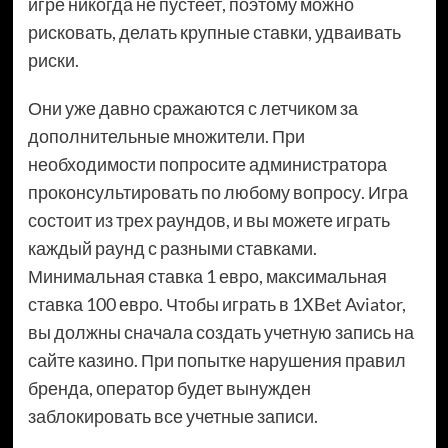
игре никогда не пустеет, поэтому можно
рисковать, делать крупные ставки, удваивать
риски.
Они уже давно сражаются с летчиком за
дополнительные множители. При
необходимости попросите администратора
проконсультировать по любому вопросу. Игра
состоит из трех раундов, и вы можете играть
каждый раунд с разными ставками.
Минимальная ставка 1 евро, максимальная
ставка 100 евро. Чтобы играть в 1XBet Aviator,
вы должны сначала создать учетную запись на
сайте казино. При попытке нарушения правил
бренда, оператор будет вынужден
заблокировать все учетные записи.