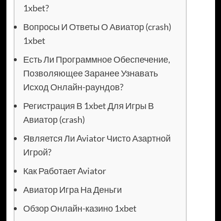
1xbet?
Вопросы И Ответы О Авиатор (crash)
1xbet
Есть Ли Программное Обеспечение,
Позволяющее Заранее Узнавать
Исход Онлайн-раундов?
Регистрация В 1xbet Для Игры В
Авиатор (crash)
Является Ли Aviator Чисто Азартной
Игрой?
Как Работает Aviator
Авиатор Игра На Деньги
Обзор Онлайн-казино 1xbet