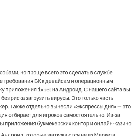
собами, но проще всего это сделать в службе
е требования БК к девайсам и операционным
ку приложения 1xbet на Андроид. С нашего сайта вы
без риска загрузить вирусы. Это только часть
кер. Также отдельно вынесли «Экспрессы дня» — это
я отбирает для игроков самостоятельно. Из-за
ны приложения букмекерских контор и онлайн-казино.
я Андроид, которые загружаются не из Маркета,