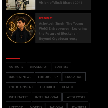
Vision of Viksit Bharat 2047
Brandspot
Ashutosh Singh: The Young
Web3 Entrepreneur Exploring
the Future of Blockchain
Beyond Cryptocurrency
Categories
AUTHORS
BRANDSPOT
BUSINESS
BUSINESS NEWS
EDITOR'S PICK
EDUCATION
ENTERTAINMENT
FEATURED
HEALTH
INFLUENCERS
INTERNATIONAL
LATEST POSTS
LIFESTYLE
MODELS
NATIONAL
NEWSBEAT