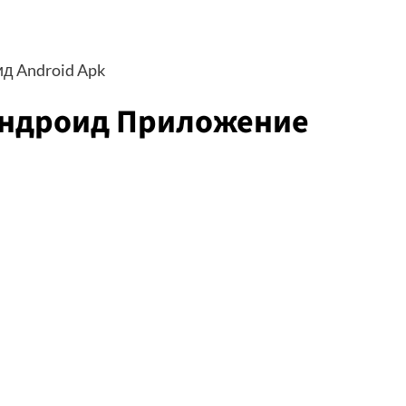
д Android Apk
 Андроид Приложение