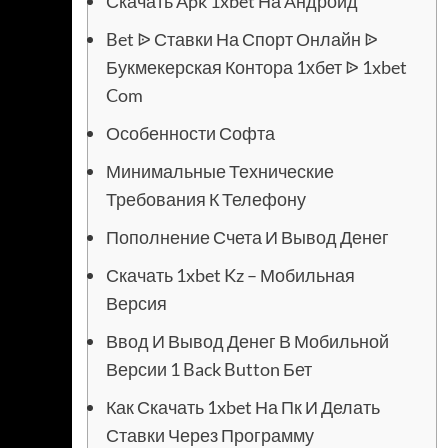
Скачать Apk 1xbet На Андроид
Bet ᐉ Ставки На Спорт Онлайн ᐉ
Букмекерская Контора 1хбет ᐉ 1xbet
Com
Особенности Софта
Минимальные Технические
Требования К Телефону
Пополнение Счета И Вывод Денег
Скачать 1xbet Kz – Мобильная
Версия
Ввод И Вывод Денег В Мобильной
Версии 1 Back Button Бет
Как Скачать 1xbet На Пк И Делать
Ставки Через Программу