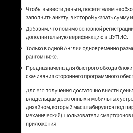
Чтобы вывести деньги, посетителям необход
заполнить анкету, в которой указать сумму
Добавим, что помимо основной регистрации
дополнительную верификацию в ЦУПИС.
Только в одной Англии одновременно разм
рангом ниже.
Предназначена для быстрого обхода блоки
скачивания стороннего программного обесп
Для его получения достаточно внести день
владельцам десктопных и мобильных устро
дизайном, который масштабируется под па
механический). Пользователи смартфонов м
приложения.