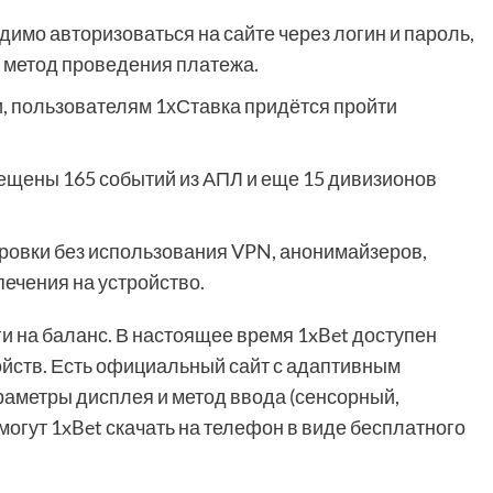
имо авторизоваться на сайте через логин и пароль,
 и метод проведения платежа.
, пользователям 1хСтавка придётся пройти
ещены 165 событий из АПЛ и еще 15 дивизионов
ровки без использования VPN, анонимайзеров,
ечения на устройство.
ги на баланс. В настоящее время 1xBet доступен
йств. Есть официальный сайт с адаптивным
раметры дисплея и метод ввода (сенсорный,
огут 1xBet скачать на телефон в виде бесплатного