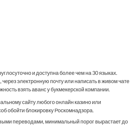
углосуточно и доступна более чем на 30 языках.
 через электронную почту или написать в живом чате
ожность взять аванс у букмекерской компании.
иальному сайту любого онлайн казино или
соб обойти блокировку Роскомнадзора.
выми переводами, минимальный порог вырастает до