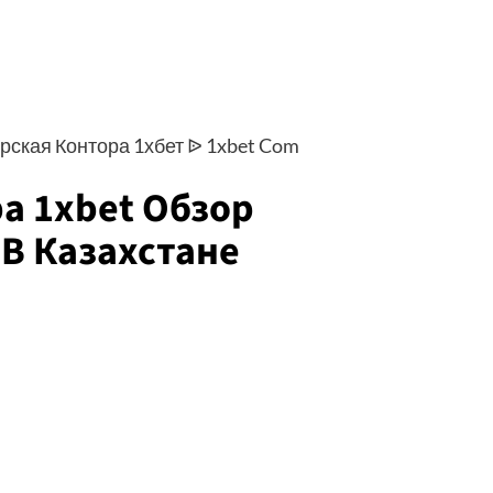
рская Контора 1хбет ᐉ 1xbet Com
а 1xbet Обзор
В Казахстане