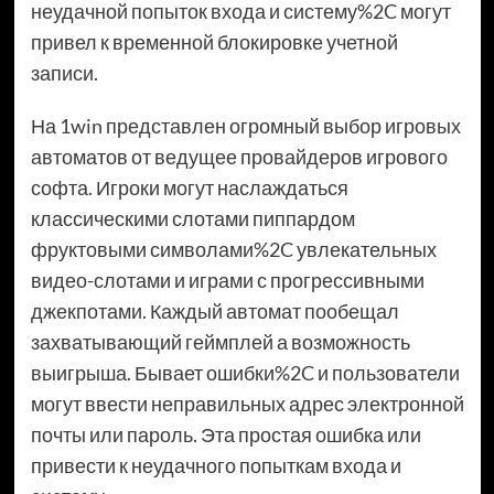
неудачной попыток входа и систему%2C могут
привел к временной блокировке учетной
записи.
На 1win представлен огромный выбор игровых
автоматов от ведущее провайдеров игрового
софта. Игроки могут наслаждаться
классическими слотами пиппардом
фруктовыми символами%2C увлекательных
видео-слотами и играми с прогрессивными
джекпотами. Каждый автомат пообещал
захватывающий геймплей а возможность
выигрыша. Бывает ошибки%2C и пользователи
могут ввести неправильных адрес электронной
почты или пароль. Эта простая ошибка или
привести к неудачного попыткам входа и