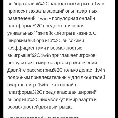
выбора ставок%2C настольные игры на 1win
приносят захватывающий опыт азартных
развлечений. 1win – популярная онлайн
платформа%2C предоставляющая
уникальных” “житейский игры в казино. С
широким выбора игр%2C высокими
коэффициентами и возможностью
выигрыша%2C 1win приглашает игроков
погрузиться в мире азарта и развлечений.
Давайте рассмотрим%2C только делает 1win
подобным привлекательным для любителей
азартных игр. 1win – это онлайн
платформа%2C предлагающая широкий
выбор игр%2C них увлекут в мир азарта и
возможностей для выигрыша.