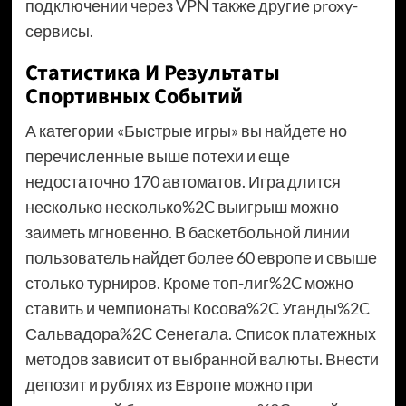
подключении через VPN также другие proxy-
сервисы.
Статистика И Результаты
Спортивных Событий
А категории «Быстрые игры» вы найдете но
перечисленные выше потехи и еще
недостаточно 170 автоматов. Игра длится
несколько несколько%2C выигрыш можно
заиметь мгновенно. В баскетбольной линии
пользователь найдет более 60 европе и свыше
столько турниров. Кроме топ-лиг%2C можно
ставить и чемпионаты Косова%2C Уганды%2C
Сальвадора%2C Сенегала. Список платежных
методов зависит от выбранной валюты. Внести
депозит и рублях из Европе можно при