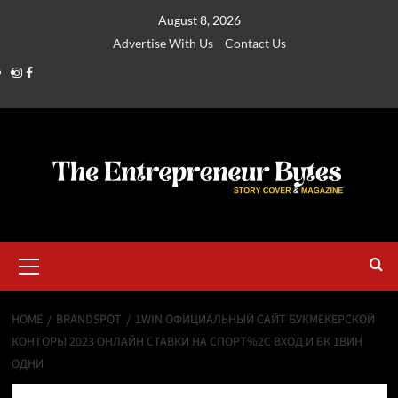
August 8, 2026
Advertise With Us
Contact Us
HOME
BRANDSPOT
1WIN ОФИЦИАЛЬНЫЙ САЙТ БУКМЕКЕРСКОЙ
КОНТОРЫ 2023 ОНЛАЙН СТАВКИ НА СПОРТ%2C ВХОД И БК 1ВИН
ОДНИ