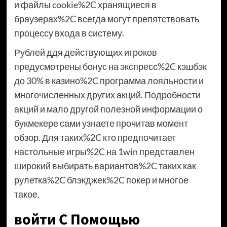
и файлы cookie%2C хранящиеся в
браузерах%2C всегда могут препятствовать
процессу входа в систему.
Рублей ддя действующих игроков
предусмотрены бонус на экспресс%2C кэшбэк
до 30% в казино%2C программа лояльности и
многочисленных других акций. Подробности
акций и мало другой полезной информации о
букмекере сами узнаете прочитав момент
обзор. Для таких%2C кто предпочитает
настольные игры%2C на 1win представлен
широкий выбирать вариантов%2C таких как
рулетка%2C блэкджек%2C покер и многое
такое.
войти С Помощью