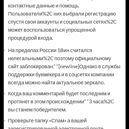
контактные данные и помощь.
Пользователи%2C них выбрали регистрацию
спустя свои аккаунты и социальных сетях%2C
может воспользоваться упрощенной
процедурой входа.
На пределах России 1Вин считался
нелегальными%2C поэтому официальному
сайт заблокирован.” “[newline]Однако в службы
поддержки букмекера и в соцсетях компании
всегда можно найти актуальное зеркало.
Когда ваш комментарий будет последним и
протянет в этом происхождении” “3 часа%2C
вы станем победителем.
Проверьте папку «Спам» а вашей
зарегистрированной электронной почте.