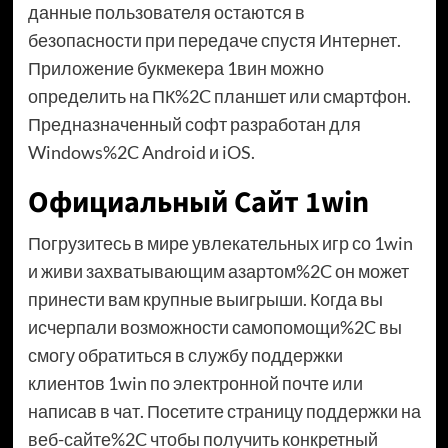
данные пользователя остаются в
безопасности при передаче спустя Интернет.
Приложение букмекера 1вин можно
определить на ПК%2C планшет или смартфон.
Предназначенный софт разработан для
Windows%2C Android и iOS.
Официальный Сайт 1win
Погрузитесь в мире увлекательных игр со 1win
и живи захватывающим азартом%2C он может
принести вам крупные выигрыши. Когда вы
исчерпали возможности самопомощи%2C вы
смогу обратиться в службу поддержки
клиентов 1win по электронной почте или
написав в чат. Посетите страницу поддержки на
веб-сайте%2C чтобы получить конкретный