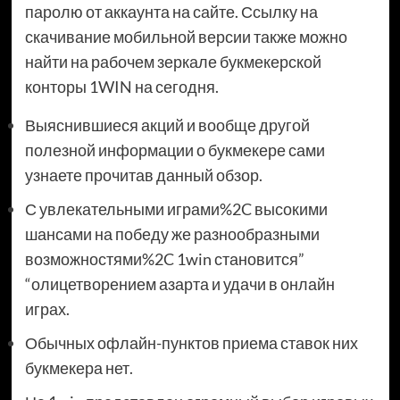
паролю от аккаунта на сайте. Ссылку на
скачивание мобильной версии также можно
найти на рабочем зеркале букмекерской
конторы 1WIN на сегодня.
Выяснившиеся акций и вообще другой
полезной информации о букмекере сами
узнаете прочитав данный обзор.
С увлекательными играми%2C высокими
шансами на победу же разнообразными
возможностями%2C 1win становится”
“олицетворением азарта и удачи в онлайн
играх.
Обычных офлайн-пунктов приема ставок них
букмекера нет.