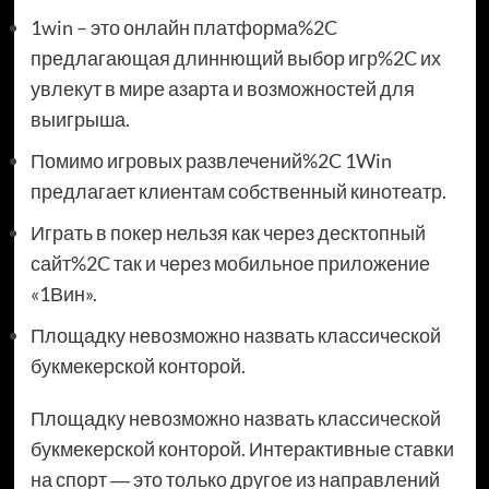
1win – это онлайн платформа%2C
предлагающая длиннющий выбор игр%2C их
увлекут в мире азарта и возможностей для
выигрыша.
Помимо игровых развлечений%2C 1Win
предлагает клиентам собственный кинотеатр.
Играть в покер нельзя как через десктопный
сайт%2C так и через мобильное приложение
«1Вин».
Площадку невозможно назвать классической
букмекерской конторой.
Площадку невозможно назвать классической
букмекерской конторой. Интерактивные ставки
на спорт ― это только другое из направлений