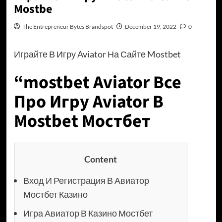
Mostbe
The Entrepreneur Bytes Brandspot
December 19, 2022
0
Играйте В Игру Aviator На Сайте Mostbet
“mostbet Aviator Все
Про Игру Aviator В
Mostbet Мостбет
Content
Вход И Регистрация В Авиатор
Мостбет Казино
Игра Авиатор В Казино Мостбет