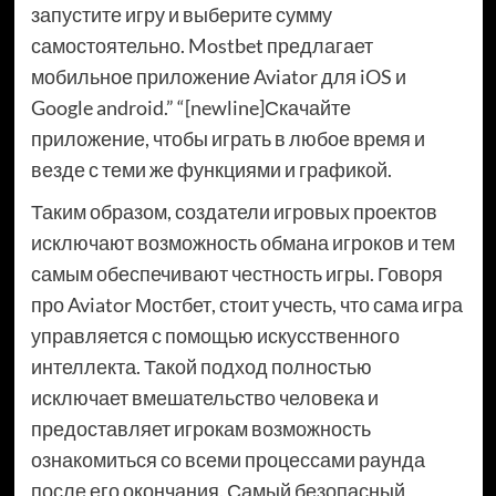
запустите игру и выберите сумму
самостоятельно. Mostbet предлагает
мобильное приложение Aviator для iOS и
Google android.” “[newline]Скачайте
приложение, чтобы играть в любое время и
везде с теми же функциями и графикой.
Таким образом, создатели игровых проектов
исключают возможность обмана игроков и тем
самым обеспечивают честность игры. Говоря
про Aviator Мостбет, стоит учесть, что сама игра
управляется с помощью искусственного
интеллекта. Такой подход полностью
исключает вмешательство человека и
предоставляет игрокам возможность
ознакомиться со всеми процессами раунда
после его окончания. Самый безопасный