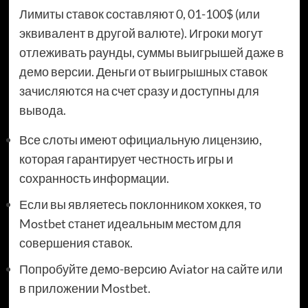
Лимиты ставок составляют 0, 01-100$ (или
эквивалент в другой валюте). Игроки могут
отлеживать раунды, суммы выигрышей даже в
демо версии. Деньги от выигрышных ставок
зачисляются на счет сразу и доступны для
вывода.
Все слоты имеют официальную лицензию,
которая гарантирует честность игры и
сохранность информации.
Если вы являетесь поклонником хоккея, то
Mostbet станет идеальным местом для
совершения ставок.
Попробуйте демо-версию Aviator на сайте или
в приложении Mostbet.