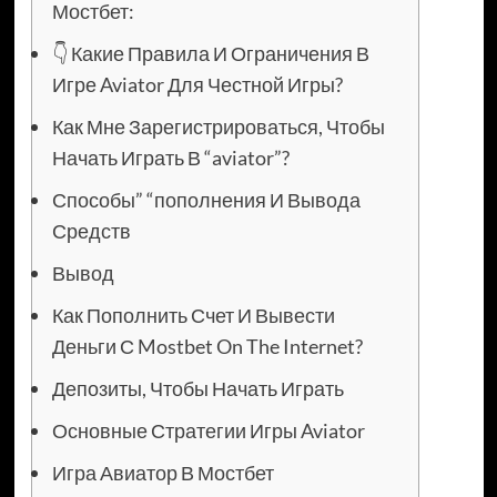
Мостбет:
👇 Какие Правила И Ограничения В
Игре Aviator Для Честной Игры?
Как Мне Зарегистрироваться, Чтобы
Начать Играть В “aviator”?
Способы” “пополнения И Вывода
Средств
Вывод
Как Пополнить Счет И Вывести
Деньги С Mostbet On The Internet?
Депозиты, Чтобы Начать Играть
Основные Стратегии Игры Aviator
Игра Авиатор В Мостбет