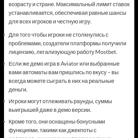
возрасту и стране. Максимальный лимит ставок
устанавливается, обеспечивая равные шансы
для всех игроков и честную игру.
Для того чтобы игроки не столкнулись с
проблемами, создатели платформы получили
лицензию, легализующую работу Mostbet.
Если же демо игра в Aviator или выбранные
вами автоматы вам пришлись по вкусу – вы
всегда можете сыграть в них на реальные
деньги.
Игроки могут отлеживать раунды, суммы
выигрышей даже в демо версии.
Кроме того, они оснащены бонусными
функциями, такими как джекпоты с