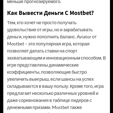
меньше прогнозируемого.
Как Вывести Деньги С Mostbet?
Тем, кто хочет не просто получать
удовольствие от игры, но и зарабатывать
деньги, нужно пополнить баланс. Aviator от
Mostbet – это популярная игра, которая
позволяет делать ставки на спорт
захватывающим и инновационным способом. В
игре представлены динамические
коэффициенты, позволяющие быстро
увеличить выигрыш, если шансы на успех
складываются в вашу пользу. Кроме того, игра
предлагает несколько различных уровней и
даже соревнования в таблице лидеров с
денежными призами. Mostbet также