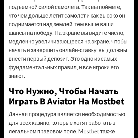
подъемной силой самолета. Так вы поймете,
что чем дольше летит самолет и как высоко он
поднимается над землей, тем выше ваши
шансы на победу. На экране вы видите число,
медленно увеличивающееся на экране. Чтобы
начать и завершить онлайн-ставку, вы должны
внести первый депозит. Это одно из самых
фундаментальных правил, и все игроки его
знают.
Что Нужно, Чтобы Начать
Играть В Aviator На Mostbet
Данная процедура является необходимостью
для всех казино, которые хотят работать в
легальном правовом поле. Mostbet также