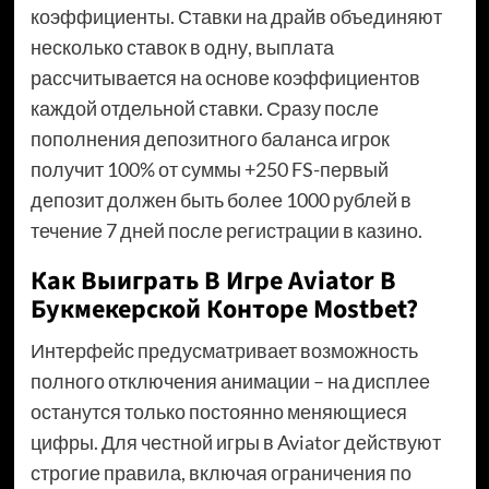
коэффициенты. Ставки на драйв объединяют
несколько ставок в одну, выплата
рассчитывается на основе коэффициентов
каждой отдельной ставки. Сразу после
пополнения депозитного баланса игрок
получит 100% от суммы +250 FS-первый
депозит должен быть более 1000 рублей в
течение 7 дней после регистрации в казино.
Как Выиграть В Игре Aviator В
Букмекерской Конторе Mostbet?
Интерфейс предусматривает возможность
полного отключения анимации – на дисплее
останутся только постоянно меняющиеся
цифры. Для честной игры в Aviator действуют
строгие правила, включая ограничения по