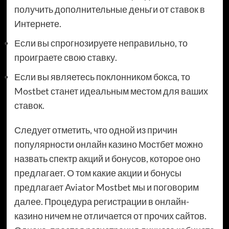
получить дополнительные деньги от ставок в
Интернете.
Если вы спрогнозируете неправильно, то
проиграете свою ставку.
Если вы являетесь поклонником бокса, то
Mostbet станет идеальным местом для ваших
ставок.
Следует отметить, что одной из причин
популярности онлайн казино Мостбет можно
назвать спектр акций и бонусов, которое оно
предлагает. О том какие акции и бонусы
предлагает Aviator Mostbet мы и поговорим
далее. Процедура регистрации в онлайн-
казино ничем не отличается от прочих сайтов.