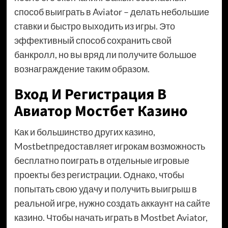
способ выиграть в Aviator – делать небольшие
ставки и быстро выходить из игры. Это
эффективный способ сохранить свой
банкролл, но вы вряд ли получите большое
вознаграждение таким образом.
Вход И Регистрация В
Авиатор Мостбет Казино
Как и большинство других казино,
Mostbetпредоставляет игрокам возможность
бесплатно поиграть в отдельные игровые
проекты без регистрации. Однако, чтобы
попытать свою удачу и получить выигрыш в
реальной игре, нужно создать аккаунт на сайте
казино. Чтобы начать играть в Mostbet Aviator,