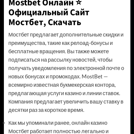
Mostbet Онлайн ⭐
Официальный Сайт
Мостбет, Скачать
Мостбет предлагает дополнительные скидки и
преимущества, такие как релоад-бонусы и
бесплатные вращения. Вы также можете
подписаться на рассылку новостей, чтобы
получать уведомления по электронной почте о
новых бонусах и промокодах. MostBet —
всемирно известная букмекерская контора,
предлагающая услуги казино и линии ставок.
Компания предлагает увеличить вашу ставку в
десятки раз за короткое время.
Как мы упоминали ранее, онлайн казино
Мостбет работает полностью легально и