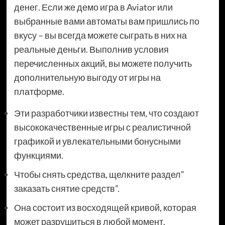
денег. Если же демо игра в Aviator или
выбранные вами автоматы вам пришлись по
вкусу – вы всегда можете сыграть в них на
реальные деньги. Выполнив условия
перечисленных акций, вы можете получить
дополнительную выгоду от игры на
платформе.
Эти разработчики известны тем, что создают
высококачественные игры с реалистичной
графикой и увлекательными бонусными
функциями.
Чтобы снять средства, щелкните раздел”
заказать снятие средств”.
Она состоит из восходящей кривой, которая
может разрушиться в любой момент.