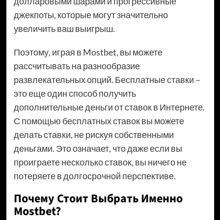
долларовыми шарами и прогрессивные
джекпоты, которые могут значительно
увеличить ваш выигрыш.
Поэтому, играя в Mostbet, вы можете
рассчитывать на разнообразие
развлекательных опций. Бесплатные ставки –
это еще один способ получить
дополнительные деньги от ставок в Интернете.
С помощью бесплатных ставок вы можете
делать ставки, не рискуя собственными
деньгами. Это означает, что даже если вы
проиграете несколько ставок, вы ничего не
потеряете в долгосрочной перспективе.
Почему Стоит Выбрать Именно
Mostbet?