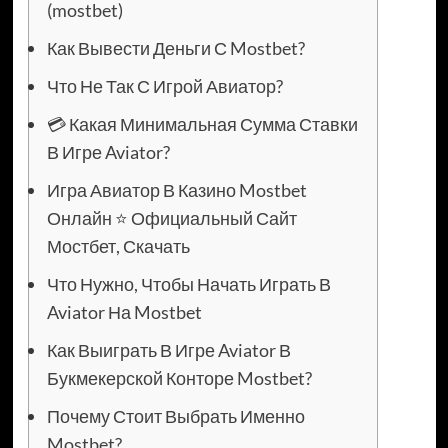
(mostbet)
Как Вывести Деньги С Mostbet?
Что Не Так С Игрой Авиатор?
💳 Какая Минимальная Сумма Ставки
В Игре Aviator?
Игра Авиатор В Казино Mostbet
Онлайн ⭐ Официальный Сайт
Мостбет, Скачать
Что Нужно, Чтобы Начать Играть В
Aviator На Mostbet
Как Выиграть В Игре Aviator В
Букмекерской Конторе Mostbet?
Почему Стоит Выбрать Именно
Mostbet?