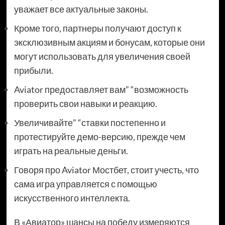
уважает все актуальные законы.
Кроме того, партнеры получают доступ к
эксклюзивным акциям и бонусам, которые они
могут использовать для увеличения своей
прибыли.
Aviator предоставляет вам” “возможность
проверить свои навыки и реакцию.
Увеличивайте” “ставки постепенно и
протестируйте демо-версию, прежде чем
играть на реальные деньги.
Говоря про Aviator Мостбет, стоит учесть, что
сама игра управляется с помощью
искусственного интеллекта.
В «Авиатор» шансы на победу измеряются