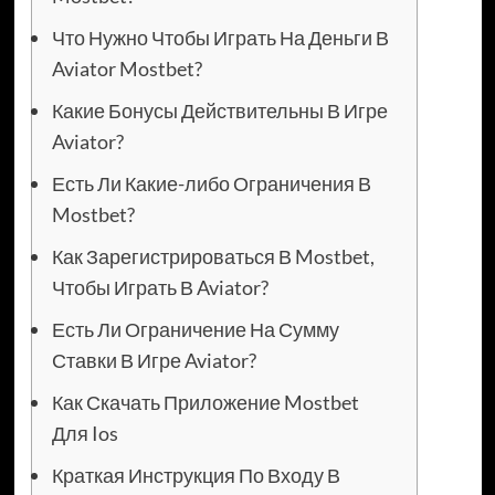
Что Нужно Чтобы Играть На Деньги В
Aviator Mostbet?
Какие Бонусы Действительны В Игре
Aviator?
Есть Ли Какие-либо Ограничения В
Mostbet?
Как Зарегистрироваться В Mostbet,
Чтобы Играть В Aviator?
Есть Ли Ограничение На Сумму
Ставки В Игре Aviator?
Как Скачать Приложение Mostbet
Для Ios
Краткая Инструкция По Входу В